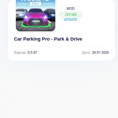
MOD
243 MB
UPDATE
NEW
Car Parking Pro - Park & Drive
Версия:
0.5.97
Дата:
29.07.2026
Car Simulator
Задольск:
C63 1.83
Симулятор
Автомобиля
(ВЗЛОМ Много
Денег)