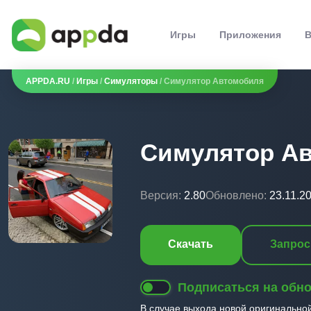
Игры
Приложения
В
APPDA.RU
/
Игры
/
Симуляторы
/ Симулятор Автомобиля
Симулятор А
Версия:
2.80
Обновлено:
23.11.2
Скачать
Запрос
Подписаться на обн
В случае выхода новой оригинально