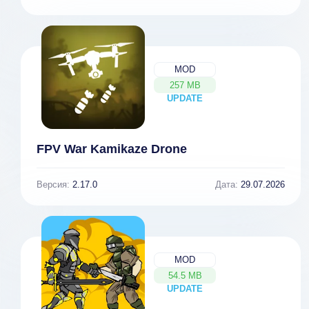
MOD
257 MB
UPDATE
NEW
FPV War Kamikaze Drone
Версия:
2.17.0
Дата:
29.07.2026
MOD
54.5 MB
UPDATE
NEW