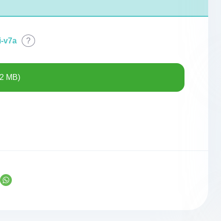
i-v7a
?
2 MB)