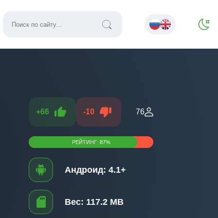
+
66
-
10
76
РЕЙТИНГ:
87
%
Андроид:
4.1+
Вес:
117.2 MB