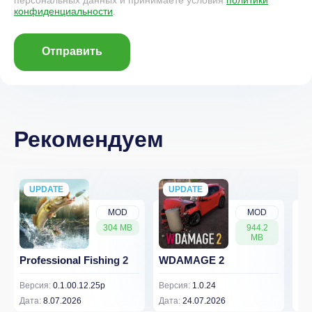
персональных данных и принимаете условия
политики
конфиденциальности
.
Отправить
Рекомендуем
UPDATE
NEW
UPDATE
NEW
MOD
MOD
304 MB
944.2
MB
Professional Fishing 2
WDAMAGE 2
Dr
Версия:
0.1.00.12.25p
Версия:
1.0.24
Вер
Дата:
8.07.2026
Дата:
24.07.2026
Дат