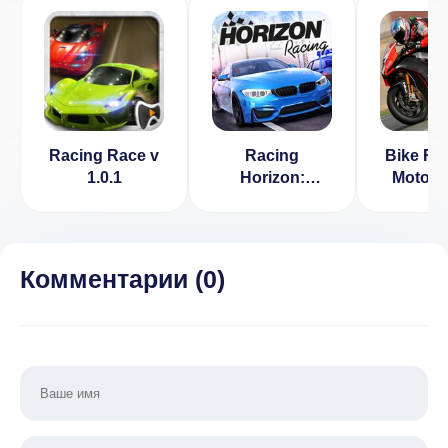
Racing Race v
Racing
Bike Rac
1.0.1
Horizon:
Moto R
Идеальная
[ВЗЛОМ]
гонка v 1.1.3
[ВЗЛОМ:
много денег]
Комментарии (
0
)