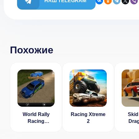
НАШ TELEGRAM
Похожие
World Rally
Racing Xtreme
Skid
Racing
2
Drag
[ВЗЛОМ:
Ra
много денег] v
[ВЗЛ