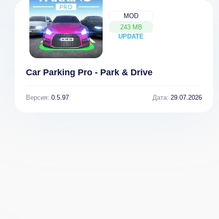
MOD
243 MB
UPDATE
NEW
Car Parking Pro - Park & Drive
Версия:
0.5.97
Дата:
29.07.2026
Speed Kings:
Drag Racing v
1.0 [ВЗЛОМ]