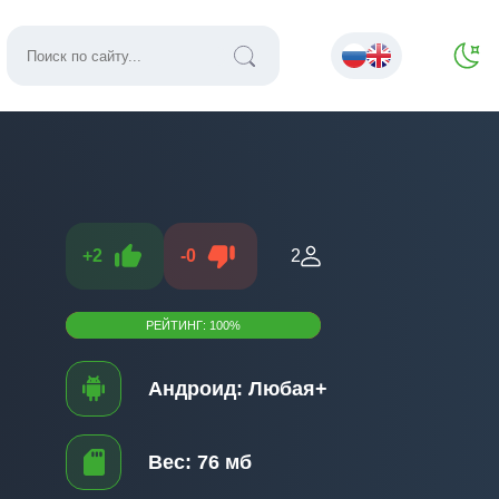
+
2
-
0
2
РЕЙТИНГ:
100
%
Андроид:
Любая+
Вес:
76 мб