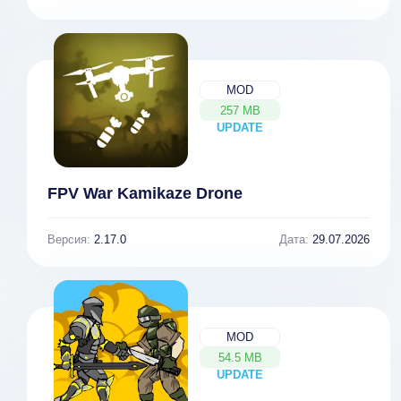
MOD
257 MB
UPDATE
NEW
FPV War Kamikaze Drone
Версия:
2.17.0
Дата:
29.07.2026
MOD
54.5 MB
UPDATE
NEW