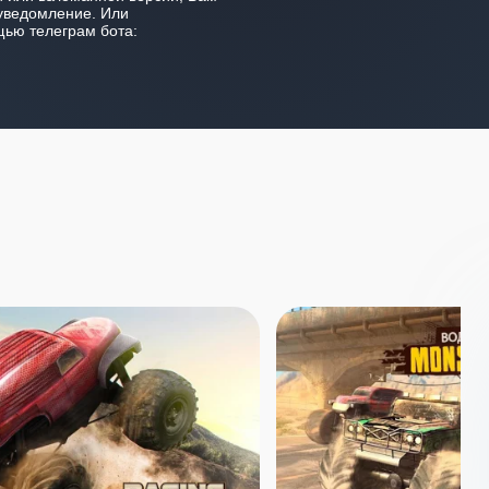
уведомление. Или
ью телеграм бота: