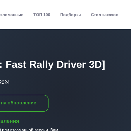
зломанные
ТОП 100
Подборки
Стол заказов
 Fast Rally Driver 3D]
.2024
 на обновление
овления
й или взломанной версии, Вам