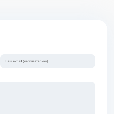
ианты]
[ВЗЛОМ:
.02
Много денег] v
1.00