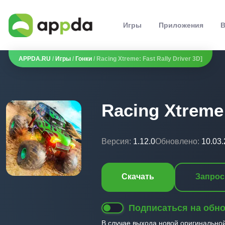
Игры
Приложения
В
APPDA.RU
/
Игры
/
Гонки
/ Racing Xtreme: Fast Rally Driver 3D]
Racing Xtreme:
Версия:
1.12.0
Обновлено:
10.03
Скачать
Запрос
Подписаться на обн
В случае выхода новой оригинально