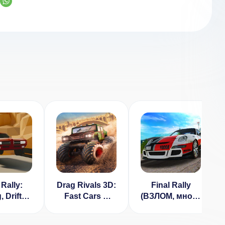
 Rally:
Drag Rivals 3D:
Final Rally
, Drift
Fast Cars &
(ВЗЛОМ, много
cing
Street Battle
денег)
ОМ на
Racing