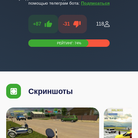
помощью телеграм бота:
Подписаться
+
87
-
31
118
РЕЙТИНГ:
74
%
Скриншоты