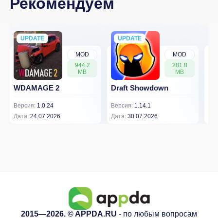
Рекомендуем
UPDATE
NEW
UPDATE
NEW
MOD
MOD
944.2
281.8
MB
MB
WDAMAGE 2
Draft Showdown
FP
Версия:
1.0.24
Версия:
1.14.1
Вер
Дата:
24.07.2026
Дата:
30.07.2026
Дат
2015—2026. © APPDA.RU
- по любым вопросам