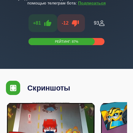
помощью телеграм бота:
Подписаться
+
81
-
12
93
РЕЙТИНГ:
87
%
Скриншоты