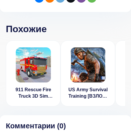
Похожие
911 Rescue Fire
US Army Survival
Ul
Truck 3D Sim
Training [ВЗЛОМ:
2
[ВЗЛОМ: все
все
разблокировано]
разблокировано]
раз
v 1.0.5
v 1.1
Комментарии (
0
)