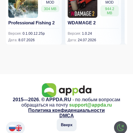
MOD
MOD
304 MB
944.2
MB
Professional Fishing 2
WDAMAGE 2
Dr
Версия:
0.1.00.12.25p
Версия:
1.0.24
Вер
Дата:
8.07.2026
Дата:
24.07.2026
Дат
2015—2026. © APPDA.RU
- по любым вопросам
обращаться на почту
support@appda.ru
Политика конфиденциальности
DMCA
Вверх