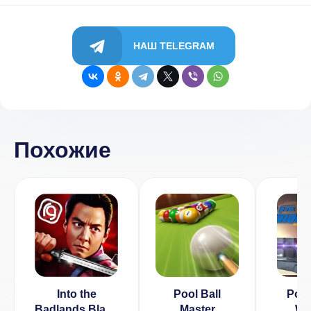
НАШ TELEGRAM
Похожие
Into the
Pool Ball
Powe
Badlands Blade
Master
War