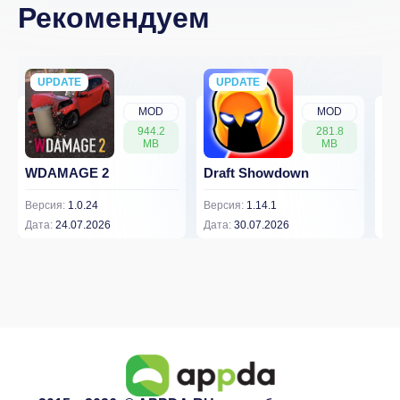
Рекомендуем
UPDATE
NEW
UPDATE
NEW
MOD
MOD
944.2
281.8
MB
MB
WDAMAGE 2
Draft Showdown
FP
Версия:
1.0.24
Версия:
1.14.1
Вер
Дата:
24.07.2026
Дата:
30.07.2026
Дат