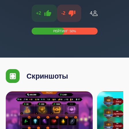
+
2
-
2
4
РЕЙТИНГ:
50
%
Скриншоты