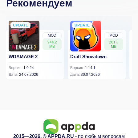
Рекомендуем
UPDATE
NEW
UPDATE
NEW
MOD
MOD
944.2
281.8
MB
MB
WDAMAGE 2
Draft Showdown
FP
Версия:
1.0.24
Версия:
1.14.1
Вер
Дата:
24.07.2026
Дата:
30.07.2026
Дат
2015—2026. © APPDA.RU
- по любым вопросам