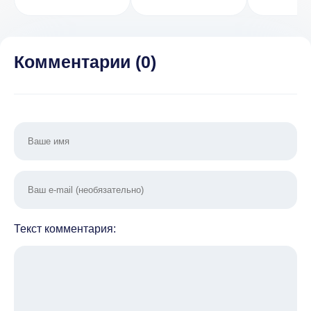
[ВЗЛОМ:
warriors
много денег]
fight [
Много д
1.2
Комментарии (
0
)
Текст комментария: