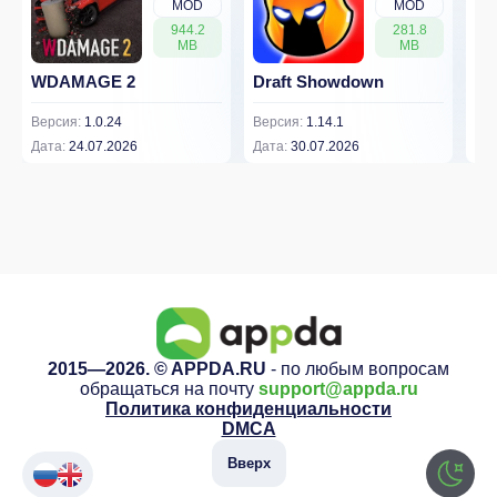
MOD
MOD
944.2
281.8
MB
MB
WDAMAGE 2
Draft Showdown
FP
Версия:
1.0.24
Версия:
1.14.1
Вер
Дата:
24.07.2026
Дата:
30.07.2026
Дат
2015—2026. © APPDA.RU
- по любым вопросам
обращаться на почту
support@appda.ru
Политика конфиденциальности
DMCA
Вверх