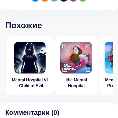
Похожие
Mental Hospital VI
Idle Mental
Menta
- Child of Evil
Hospital
Pixe
[ВЗЛОМ:
Tycoon
стр
неограниченный
(ВЗЛ
заряд камеры]
рек
2.00.06
Комментарии (
0
)