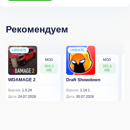
Рекомендуем
UPDATE
NEW
UPDATE
NEW
MOD
MOD
944.2
281.8
MB
MB
WDAMAGE 2
Draft Showdown
FP
Версия:
1.0.24
Версия:
1.14.1
Вер
Дата:
24.07.2026
Дата:
30.07.2026
Дат