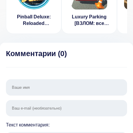
Pinball Deluxe:
Luxury Parking
Reloaded
[ВЗЛОМ: все
P
[ВЗЛОМ все
разблокировано]
Dri
разблокировано]
v 2.2
2
v 1.7.6
[
Комментарии (
0
)
Текст комментария: