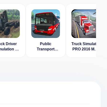
ck Driver
Public
Truck Simulator
mulation -
Transport
PRO 2016 Мод
tory Cargo
Simulator v
(Много Денег)
sport v 1.1
1.37.4 [ВЗЛОМ:
много ключей]