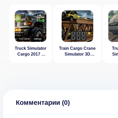
Truck Simulator
Train Cargo Crane
Tru
Cargo 2017 v
Simulator 3D
Si
1.2
[ВЗЛОМ: Все
Fac
разблокировано]
Tran
v 1.0
Комментарии (
0
)