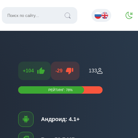
+
104
-
29
133
РЕЙТИНГ:
78
%
Андроид:
4.1+