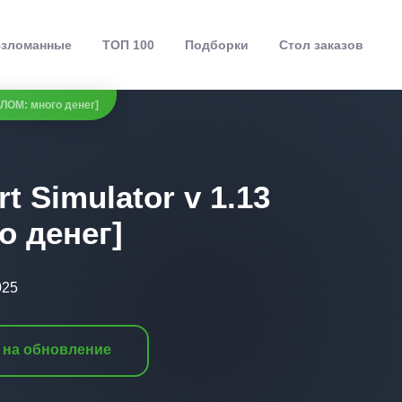
зломанные
ТОП 100
Подборки
Стол заказов
ВЗЛОМ: много денег]
t Simulator v 1.13
о денег]
025
 на обновление