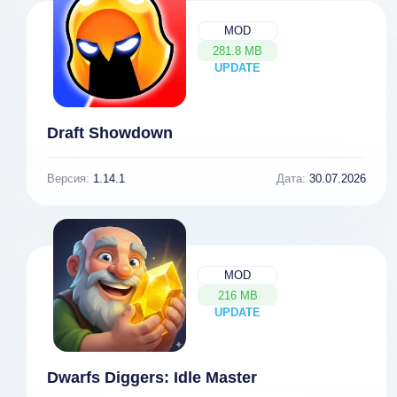
MOD
281.8 MB
UPDATE
NEW
Draft Showdown
Версия:
1.14.1
Дата:
30.07.2026
MOD
216 MB
UPDATE
NEW
Dwarfs Diggers: Idle Master