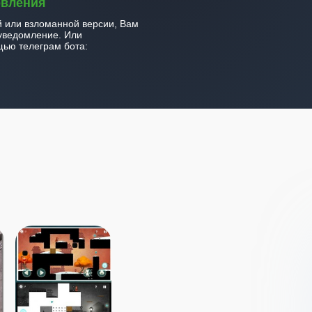
овления
й или взломанной версии, Вам
уведомление. Или
ью телеграм бота: