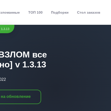
зломанные
ТОП 100
Подборки
Стол заказов
 1.3.13
[ВЗЛОМ все
о] v 1.3.13
2022
 на обновление