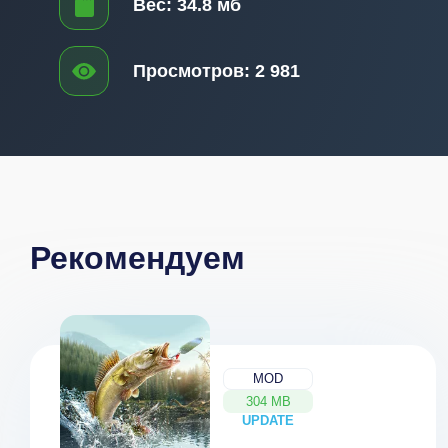
Вес:
34.8 мб
Просмотров:
2 981
Рекомендуем
MOD
304 MB
UPDATE
NEW