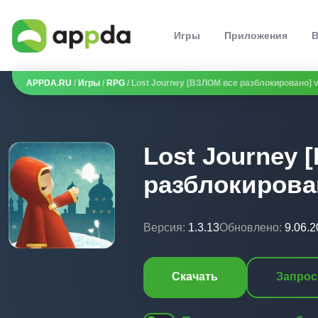
Игры
Приложения
В
APPDA.RU
/
Игры
/
RPG
/ Lost Journey [ВЗЛОМ все разблокировано] v
Lost Journey 
разблокирован
Версия:
1.3.13
Обновлено:
9.06.
Скачать
Запрос