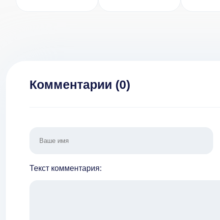
[ВЗЛОМ на
v 1.4.0 [ВЗЛОМ]
3 
кристаллы] v
[ВЗ
1.22.5200
беско
монеты]
Комментарии (
0
)
Текст комментария: