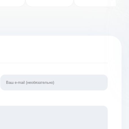
Game
1.11.0 [ВЗЛОМ:
[ВЗЛОМ:
ЛОМ:
бесплатно]
Много денег] v
нечные
11
 v 1.5.0