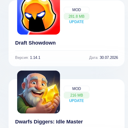
MOD
281.8 MB
UPDATE
NEW
Draft Showdown
Версия:
1.14.1
Дата:
30.07.2026
MOD
216 MB
UPDATE
NEW
Dwarfs Diggers: Idle Master