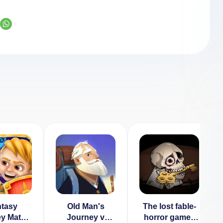
tasy
Old Man's
The lost fable-
y Match
Journey v
horror games