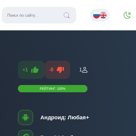
+
1
-
0
1
РЕЙТИНГ:
100
%
Андроид:
Любая+