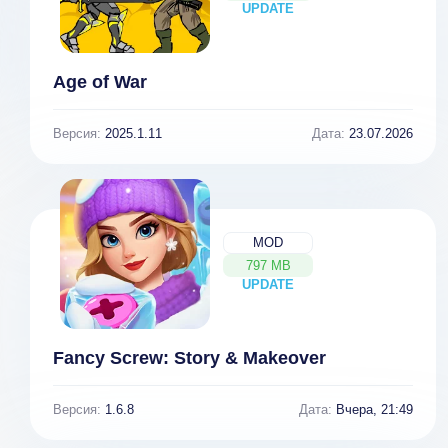
UPDATE
NEW
Age of War
Версия:
2025.1.11
Дата:
23.07.2026
MOD
797 MB
UPDATE
NEW
Fancy Screw: Story & Makeover
Версия:
1.6.8
Дата:
Вчера, 21:49
Antiquia Lost v
1.1.0g [ВЗЛОМ: