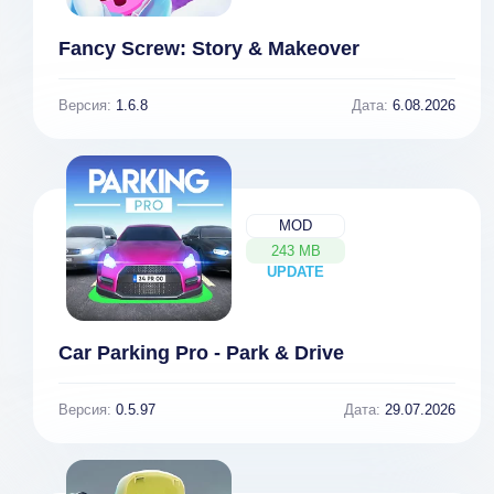
Fancy Screw: Story & Makeover
Версия:
1.6.8
Дата:
6.08.2026
MOD
243 MB
UPDATE
NEW
Мегаполис
Сити: ферма и
Car Parking Pro - Park & Drive
город
Версия:
0.5.97
Дата:
29.07.2026