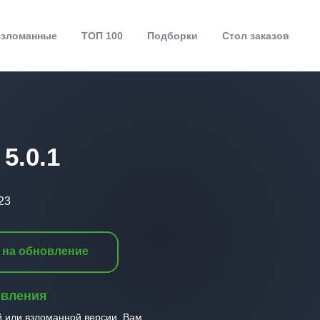
зломанные
ТОП 100
Подборки
Стол заказов
5.0.1
23
 на обновление
овления
й или взломанной версии, Вам