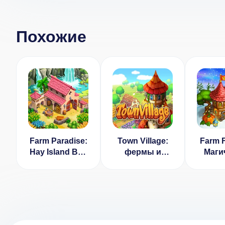
Похожие
Farm Paradise:
Town Village:
Farm F
Hay Island Bay
фермы и
Маги
[ВЗЛОМ:
города Farm
Фер
алмазы] v 1.78
Build Trade
Волш
City v 1.9.3
Го
[ВЗЛОМ на
монеты]