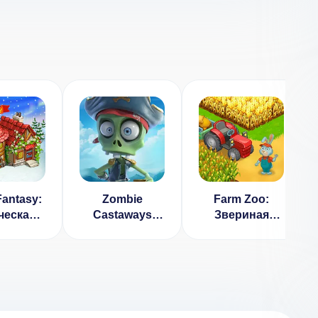
antasy:
Zombie
Farm Zoo:
ческая
Castaways
Звериная
ма и
(Зомби Ферма)
Ферма в
ебный
v 4.61 [ВЗЛОМ:
Веселом
род
деньги]
Городе
Животных v
1.40 [ВЗЛОМ:
свободные