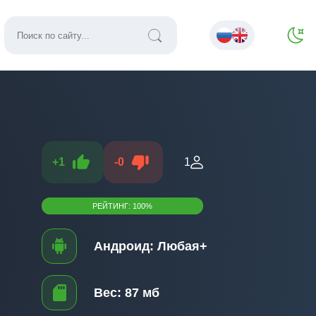
+
1
-
0
1
РЕЙТИНГ:
100
%
Андроид:
Любая+
Вес:
87 мб