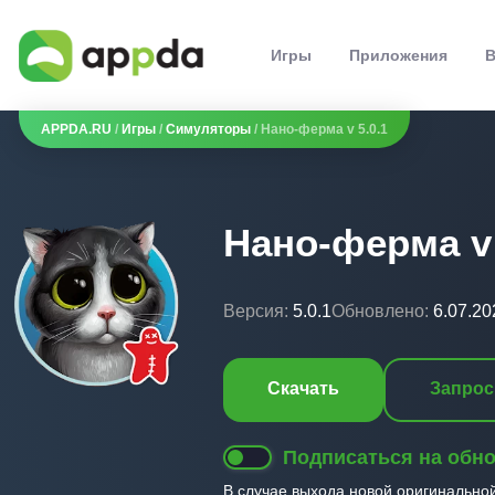
Игры
Приложения
В
APPDA.RU
/
Игры
/
Симуляторы
/ Нано-ферма v 5.0.1
Нано-ферма v 
Версия:
5.0.1
Обновлено:
6.07.20
Скачать
Запрос
Подписаться на обн
В случае выхода новой оригинально