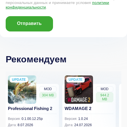
персональных данных и принимаете условия
политики
конфиденциальности
.
Отправить
Рекомендуем
UPDATE
NEW
UPDATE
NEW
MOD
MOD
304 MB
944.2
MB
Professional Fishing 2
WDAMAGE 2
Dr
Версия:
0.1.00.12.25p
Версия:
1.0.24
Вер
Дата:
8.07.2026
Дата:
24.07.2026
Дат