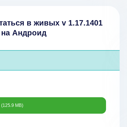
таться в живых v 1.17.1401
 на Андроид
(125.9 MB)