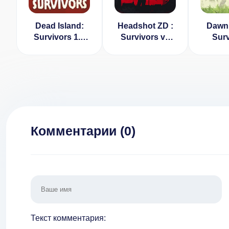
Dead Island:
Headshot ZD :
Dawn 
Survivors 1.0
Survivors vs
Surv
[ВЗЛОМ:
Zombie
[ВЗ
бессмертие]
Doomsday
Много
[ВЗЛОМ:
1
боеприпасы] v
1.1.3
Комментарии (
0
)
Текст комментария: