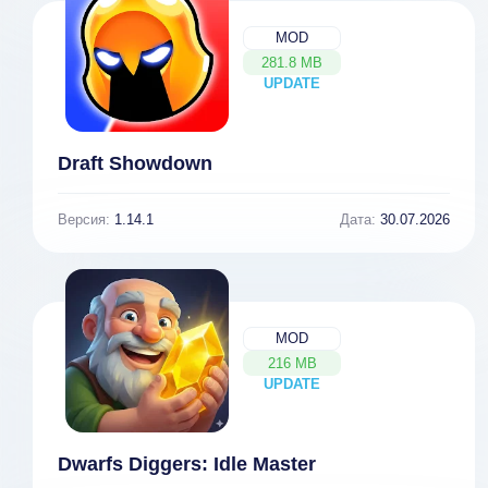
MOD
281.8 MB
UPDATE
NEW
Draft Showdown
Версия:
1.14.1
Дата:
30.07.2026
MOD
216 MB
UPDATE
NEW
Dwarfs Diggers: Idle Master