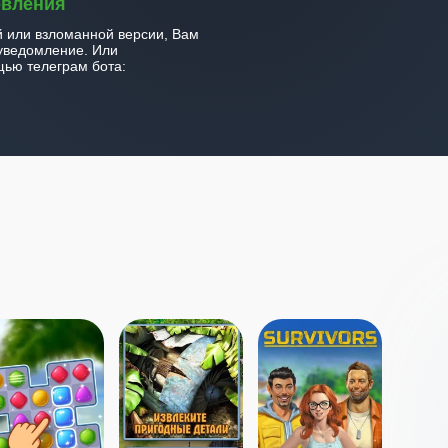
овления
й или взломанной версии, Вам
уведомление. Или
ью телеграм бота: