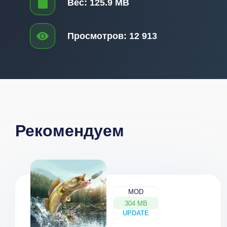
Вес:
125.9 MB
Просмотров:
12 913
Рекомендуем
MOD
304 MB
UPDATE
NEW