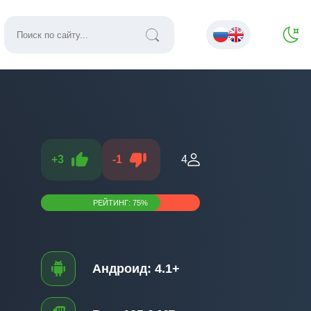
+
3
-
1
4
РЕЙТИНГ:
75
%
Андроид:
4.1+