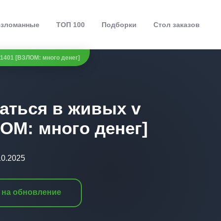
зломанные
ТОП 100
Подборки
Стол заказов
7.1401 [ВЗЛОМ: много денег]
таться в живых v
ЛОМ: много денег]
10.2025
 на обновление