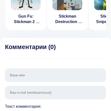
Gun Fu:
Stickman
Stic
Stickman 2 v
Destruction -
Sniper
1.28.3 [ВЗЛОМ:
Supreme
2017 [
много денег]
Warriors
на ден
Ragdoll 1.0
1.
Комментарии (
0
)
Текст комментария: