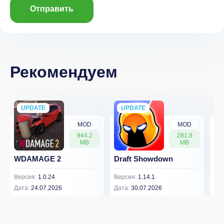
Отправить
Рекомендуем
UPDATE
NEW
UPDATE
NEW
MOD
MOD
944.2
281.8
MB
MB
WDAMAGE 2
Draft Showdown
FP
Версия:
1.0.24
Версия:
1.14.1
Вер
Дата:
24.07.2026
Дата:
30.07.2026
Дат