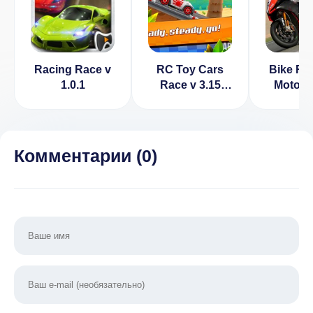
Racing Race v
RC Toy Cars
Bike Rac
1.0.1
Race v 3.15
Moto R
[ВЗЛОМ]
[ВЗЛОМ]
Комментарии (
0
)