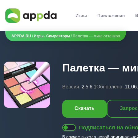
Игры
Приложения
В
APPDA.RU
/
Игры
/
Симуляторы
/ Палетка — микс оттенков
Палетка — ми
Версия:
2.5.6.1
Обновлено:
11.06
Скачать
Запрос
Подписаться на обн
В случае выхода новой оригинально