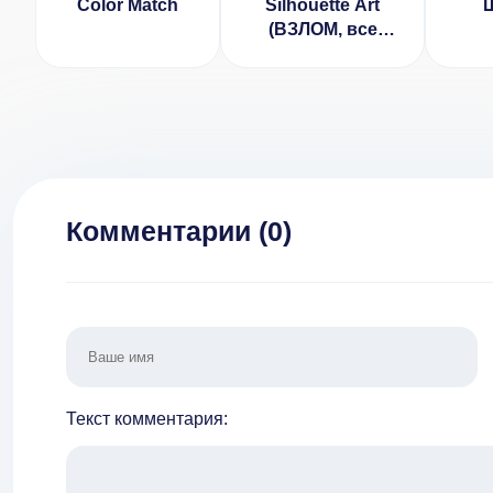
Color Match
Silhouette Art
(ВЗЛОМ, все
разблокировано/
ин
много денег/без
(В
рекламы)
разб
Комментарии (
0
)
Текст комментария: