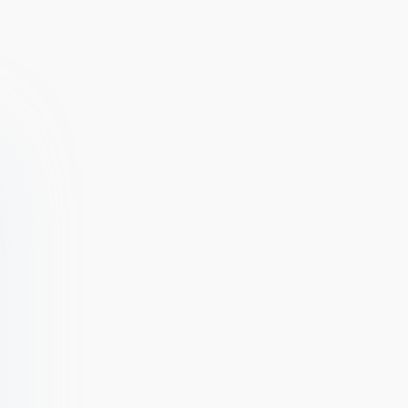
BMX Space
Vlinder Fashion
Queen Dress
Up