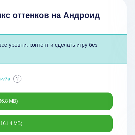
икс оттенков на Андроид
е уровни, контент и сделать игру без
i-v7a
?
66.8 MB)
(161.4 MB)