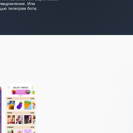
уведомление. Или
ью телеграм бота: