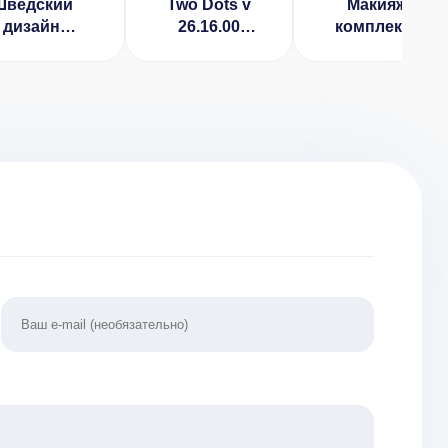
Шведский
Two Dots v
Макияж
дизайн
26.16.00
комплект -
терьера 3D
[ВЗЛОМ:
Домашние
ЗЛОМ, все
бесплатные
игры макияж
локировано)
покупки]
для девочек
(МОД, без
рекламы)