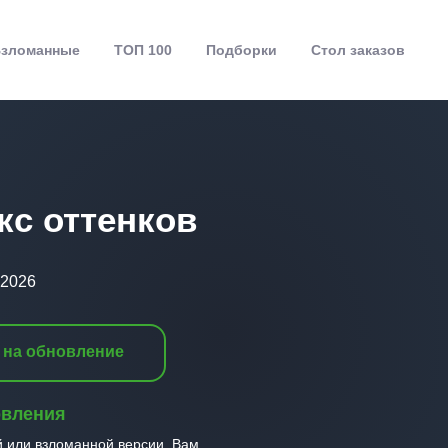
зломанные
ТОП 100
Подборки
Стол заказов
кс оттенков
.2026
 на обновление
овления
й или взломанной версии, Вам