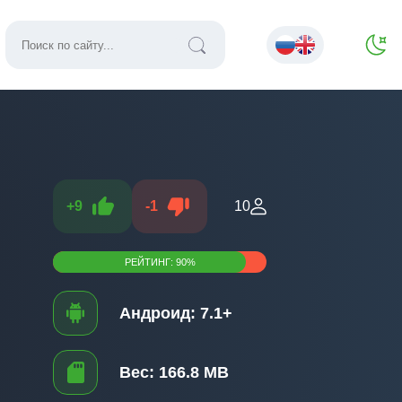
+
9
-
1
10
РЕЙТИНГ:
90
%
Андроид:
7.1+
Вес:
166.8 MB