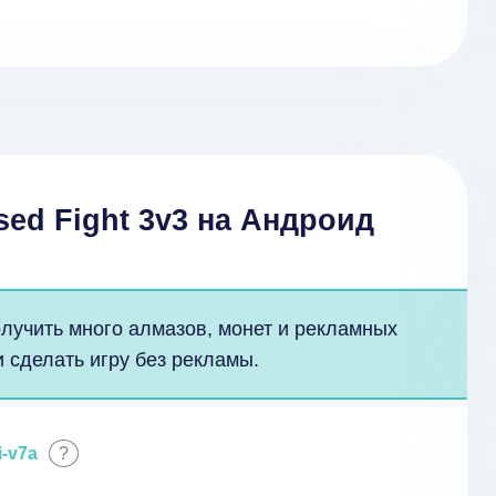
sed Fight 3v3 на Андроид
лучить много алмазов, монет и рекламных
 сделать игру без рекламы.
i-v7a
?