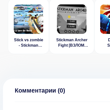
Stick vs zombie
Stickman Archer
- Stickman
Fight [ВЗЛОМ:
S
warriors - Epic
неограниченные
Warr
fight [ВЗЛОМ:
монеты] v 1.6.0
Stic
Много денег] v
Le
1.2.1
[
мно
Комментарии (
0
)