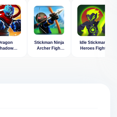
Dragon
Stickman Ninja
Idle Stickman
hadow
Archer Fight
Heroes Fight
iors: Last
[ВЗЛОМ на
kman Fight
деньги] 1.2
gend 1.9
ВЗЛОМ:
го денег]