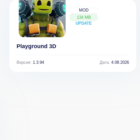
MOD
134 MB
UPDATE
NEW
Playground 3D
Cursed
Ragdoll Fight:
Treasure 2
Stickman Battle
Версия:
1.3.94
Дата:
4.08.2026
[ВЗЛОМ] v 1.4.3