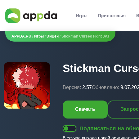
Игры
Приложения
В
APPDA.RU
/
Игры
/
Экшен
/ Stickman Cursed Fight 3v3
Stickman Curs
Версия:
2.57
Обновлено:
9.07.20
Скачать
Запрос
Подписаться на обн
В случае выхода новой оригинально