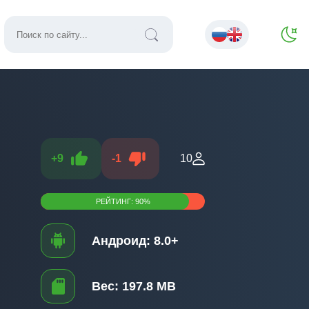
+
9
-
1
10
РЕЙТИНГ:
90
%
Андроид:
8.0+
Вес:
197.8 MB