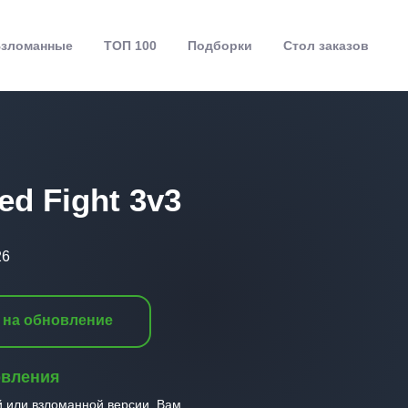
зломанные
ТОП 100
Подборки
Стол заказов
ed Fight 3v3
26
 на обновление
овления
й или взломанной версии, Вам