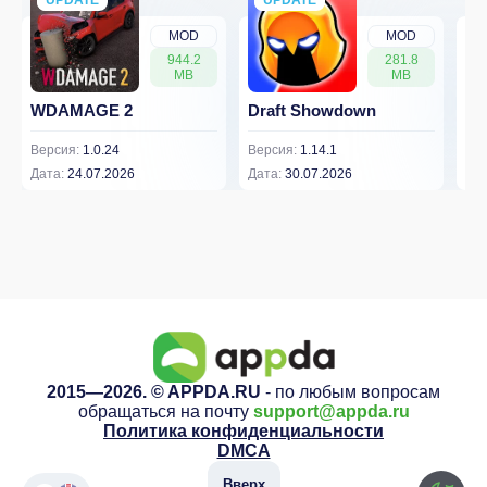
MOD
MOD
944.2
281.8
MB
MB
WDAMAGE 2
Draft Showdown
FP
Версия:
1.0.24
Версия:
1.14.1
Вер
Дата:
24.07.2026
Дата:
30.07.2026
Дат
2015—2026. © APPDA.RU
- по любым вопросам
обращаться на почту
support@appda.ru
Политика конфиденциальности
DMCA
Вверх