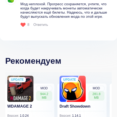
Мод неплохой. Прогресс сохраняется, учтите, что
когда будет накручивать монеты автоматически
начисляются ещё билеты. Надеюсь, что и дальше
будут выпускать обновления мода по этой игре.
8
Ответить
Рекомендуем
UPDATE
NEW
UPDATE
NEW
MOD
MOD
944.2
281.8
MB
MB
WDAMAGE 2
Draft Showdown
FP
Версия:
1.0.24
Версия:
1.14.1
Вер