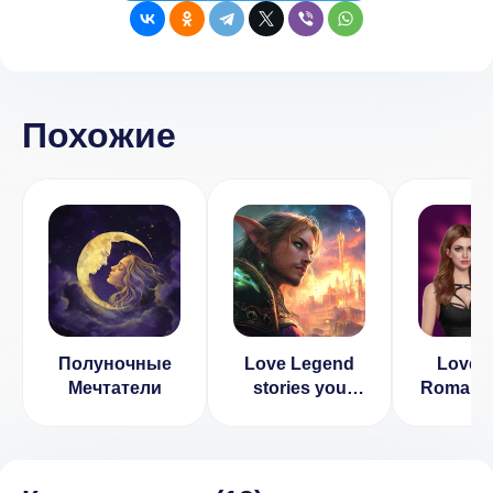
Похожие
Полуночные
Love Legend
Love 
Мечтатели
stories you
Romanti
choice (ВЗЛОМ
game (
Бесплатные
Нет ре
Выборы)