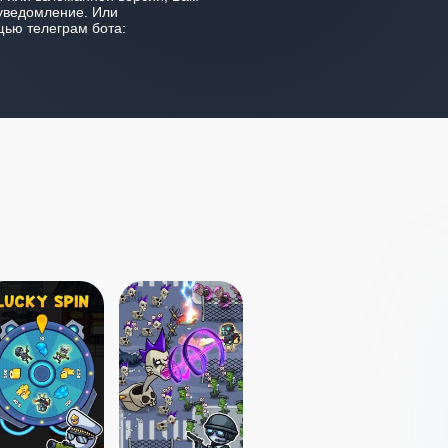
уведомление. Или
ью телеграм бота: