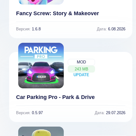
Fancy Screw: Story & Makeover
Версия:
1.6.8
Дата:
6.08.2026
MOD
243 MB
UPDATE
NEW
Car Parking Pro - Park & Drive
Версия:
0.5.97
Дата:
29.07.2026
Battle Craft
Monster Super