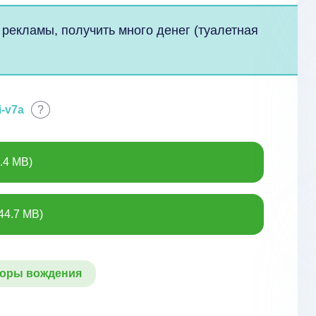
 рекламы, получить много денег (туалетная
i-v7a
?
.4 MB)
44.7 MB)
оры вождения