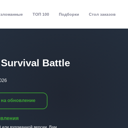
зломанные
ТОП 100
Подборки
Стол заказов
Survival Battle
026
 на обновление
овления
й или взломанной версии, Вам