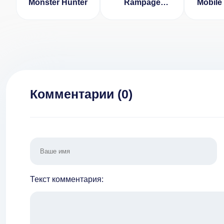
Monster Hunter
Rampage
Mobile
Merge Rainbow
& Batt
(ВЗЛОМ Много
1
Денег)
Комментарии (
0
)
Текст комментария: