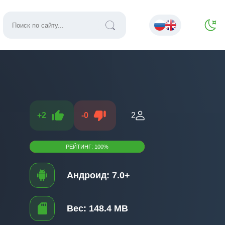
+
2
-
0
2
РЕЙТИНГ:
100
%
Андроид:
7.0+
Вес:
148.4 MB