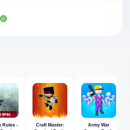
 Rules -
Craft Master:
Army War