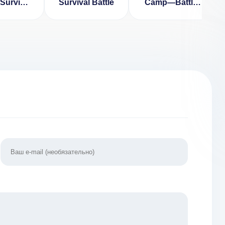
 Survival
Survival Battle
Camp—Battle
le Royale
Game
.3.3