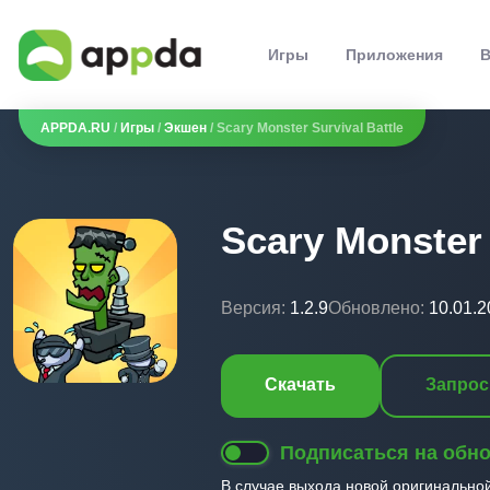
Игры
Приложения
В
APPDA.RU
/
Игры
/
Экшен
/ Scary Monster Survival Battle
Scary Monster 
Версия:
1.2.9
Обновлено:
10.01.2
Скачать
Запрос
Подписаться на обн
В случае выхода новой оригинально