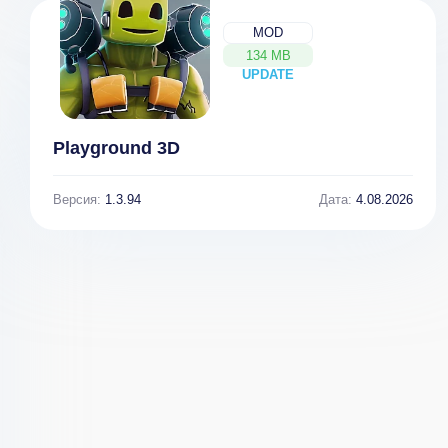
Survival
League
[ВЗЛОМ:
[ВЗЛОМ:
MOD
бесконечные
большой
134 MB
патроны] 2
урон] v
UPDATE
NEW
1.0.19121907
Playground 3D
Версия:
1.3.94
Дата:
4.08.2026