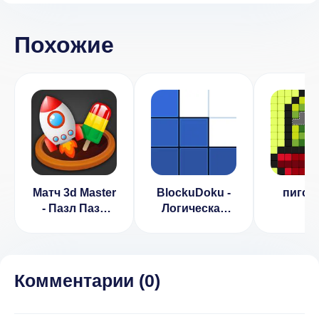
Похожие
Матч 3d Master
BlockuDoku -
пигсо
- Пазл Пазл
Логическая
(ВЗЛОМ, Нет
головоломка
рекламы)
из блоков 1.2.1
Комментарии (
0
)