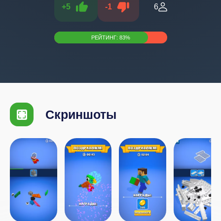
+
5
-
1
6
РЕЙТИНГ:
83
%
Скриншоты