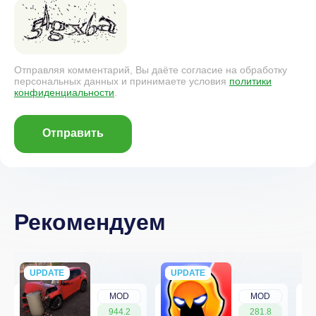
Отправляя комментарий, Вы даёте согласие на обработку
персональных данных и принимаете условия
политики
конфиденциальности
.
Отправить
Рекомендуем
UPDATE
NEW
UPDATE
NEW
MOD
MOD
944.2
281.8