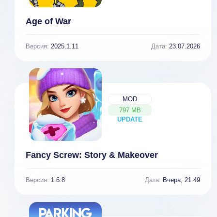
Age of War
Версия:
2025.1.11
Дата:
23.07.2026
MOD
797 MB
UPDATE
NEW
Fancy Screw: Story & Makeover
Версия:
1.6.8
Дата:
Вчера, 21:49
Car Parkour
Gym High Bar