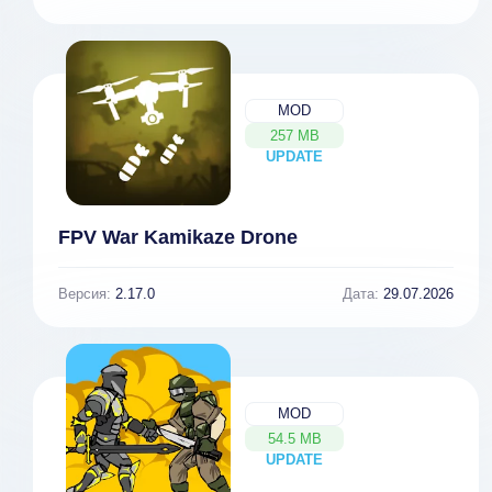
MOD
257 MB
UPDATE
NEW
FPV War Kamikaze Drone
Версия:
2.17.0
Дата:
29.07.2026
MOD
54.5 MB
UPDATE
NEW