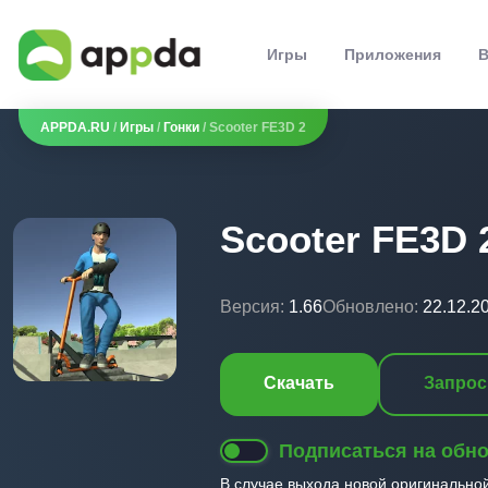
Игры
Приложения
В
APPDA.RU
/
Игры
/
Гонки
/ Scooter FE3D 2
Scooter FE3D 
Версия:
1.66
Обновлено:
22.12.2
Скачать
Запрос
Подписаться на обн
В случае выхода новой оригинально