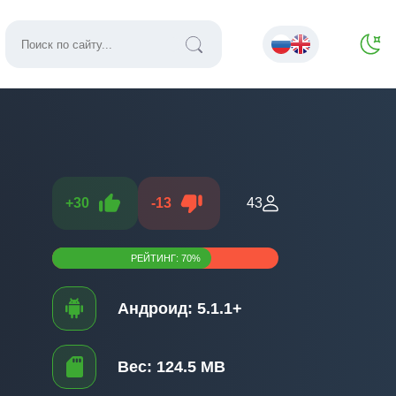
+
30
-
13
43
РЕЙТИНГ:
70
%
Андроид:
5.1.1+
Вес:
124.5 MB