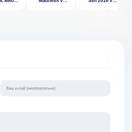
, много
Madness v
Sim 2016 v
г/нет
1.1.7 [ВЗЛОМ:
2.0.3 [ВЗЛОМ:
ламы)
полная
много денег]
версия]