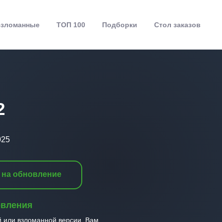
зломанные
ТОП 100
Подборки
Стол заказов
2
025
 на обновление
овления
й или взломанной версии, Вам