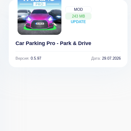
Sky Racing 3D
MOD
243 MB
UPDATE
NEW
Car Parking Pro - Park & Drive
Версия:
0.5.97
Дата:
29.07.2026