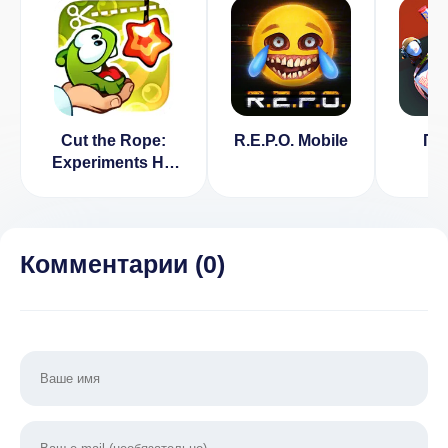
Cut the Rope:
R.E.P.O. Mobile
Пи
Experiments HD
г
[ВЗЛОМ: все
мен
разблокировано]
1.5.
v 1.9.0
на 
Комментарии (
0
)