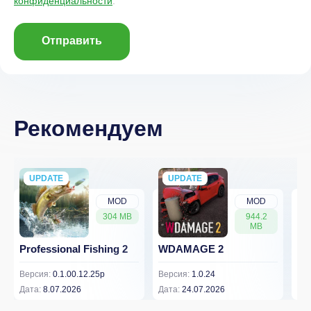
конфиденциальности
.
Отправить
Рекомендуем
UPDATE
NEW
UPDATE
NEW
MOD
MOD
304 MB
944.2
MB
Professional Fishing 2
WDAMAGE 2
Dr
Версия:
0.1.00.12.25p
Версия:
1.0.24
Вер
Дата:
8.07.2026
Дата:
24.07.2026
Дат