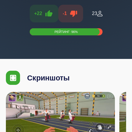
+
22
-
1
23
РЕЙТИНГ:
96
%
Скриншоты