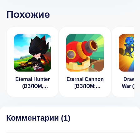
Похожие
Eternal Hunter
Eternal Cannon
Draw C
(ВЗЛОМ,
[ВЗЛОМ:
War (В
бесплатные
увеличение
Беспл
покупки)
валюты] 1.6.5
поку
Комментарии (
1
)