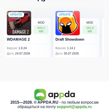
UPDATE
NEW
UPDATE
NEW
MOD
MOD
944.2
281.8
MB
MB
WDAMAGE 2
Draft Showdown
FP
Версия:
1.0.24
Версия:
1.14.1
Вер
Дата:
24.07.2026
Дата:
30.07.2026
Дат
2015—2026. © APPDA.RU
- по любым вопросам
обращаться на почту
support@appda.ru