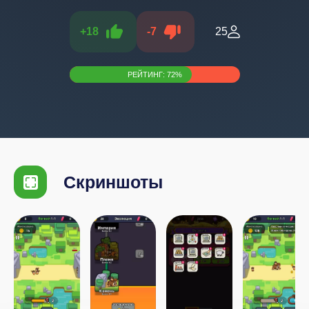
+
18
-
7
25
РЕЙТИНГ:
72
%
Скриншоты