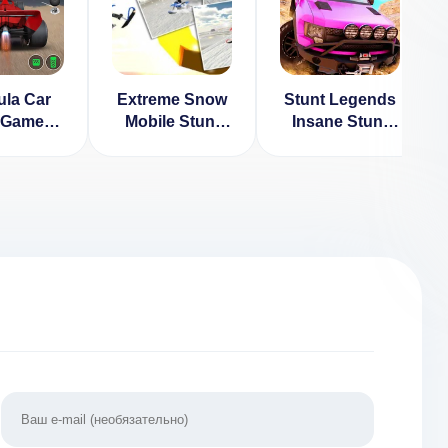
la Car
Extreme Snow
Stunt Legends
 Games
Mobile Stunt
Insane Stunt
М Много
Bike [ВЗЛОМ
Car (ВЗЛОМ,
нег)
Много денег] v
Бесплатные
1.0.2
Покупки)