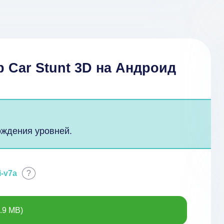
p Car Stunt 3D на Андроид
ождения уровней.
i-v7a
?
.9 MB)