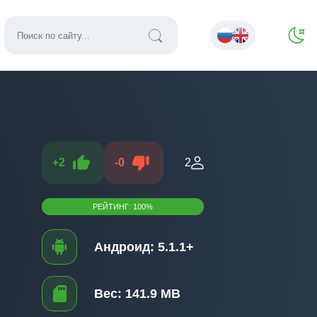
+
2
-
0
2
РЕЙТИНГ:
100
%
Андроид:
5.1.1+
Вес:
141.9 MB