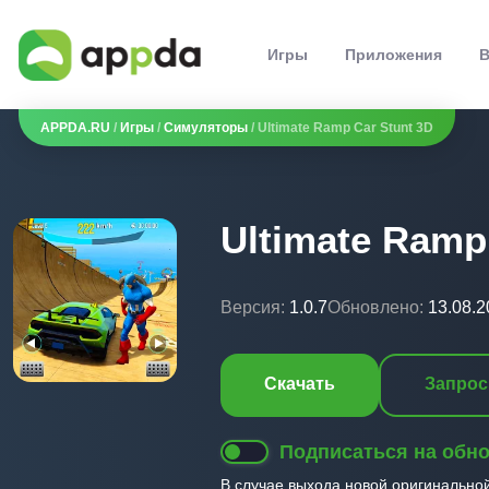
Игры
Приложения
В
APPDA.RU
/
Игры
/
Симуляторы
/ Ultimate Ramp Car Stunt 3D
Ultimate Ramp
Версия:
1.0.7
Обновлено:
13.08.2
Скачать
Запрос
Подписаться на обн
В случае выхода новой оригинально