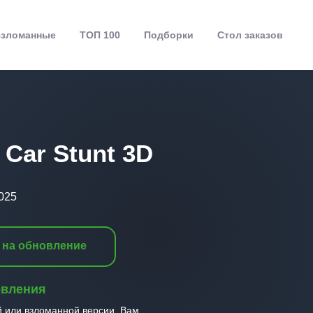
зломанные
ТОП 100
Подборки
Стол заказов
 Car Stunt 3D
025
 на обновление
овления
й или взломанной версии, Вам