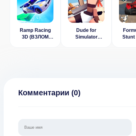
Ramp Racing
Dude for
Formu
3D (ВЗЛОМ
Simulator
Stunt
Много Денег)
Ramp [ВЗЛОМ
(ВЗЛО
на рекламу/
Де
получение
вещей] 15
Комментарии (
0
)