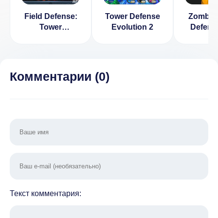
Field Defense:
Tower Defense
Zombie
Tower
Evolution 2
Defense
Evolution
Game [
(Товер
валюта]
Дефенс) v 1.9
[ВЗЛОМ]
Комментарии (
0
)
Текст комментария: