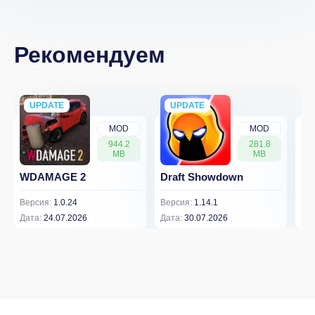
Рекомендуем
UPDATE
NEW
UPDATE
NEW
MOD
MOD
944.2
281.8
MB
MB
WDAMAGE 2
Draft Showdown
FP
Версия:
1.0.24
Версия:
1.14.1
Вер
Дата:
24.07.2026
Дата:
30.07.2026
Дат