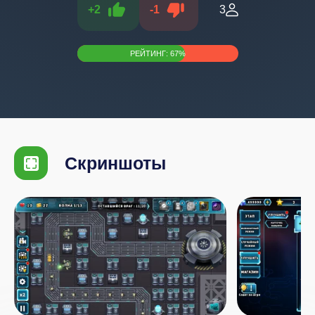
+
2
-
1
3
РЕЙТИНГ:
67
%
Скриншоты