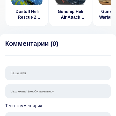
Dustoff Heli
Gunship Heli
Gunshi
Rescue 2
Air Attack
Warfare -
[ВЗЛОМ на
[ВЗЛОМ на
[ВЗЛ
деньги] v 1..5.1
деньги] v 1.02
Много д
1.1
Комментарии (
0
)
Текст комментария: