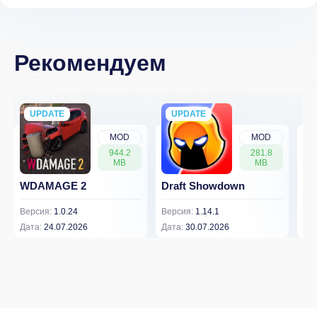
Рекомендуем
UPDATE
NEW
UPDATE
NEW
MOD
MOD
944.2
281.8
MB
MB
WDAMAGE 2
Draft Showdown
FP
Версия:
1.0.24
Версия:
1.14.1
Вер
Дата:
24.07.2026
Дата:
30.07.2026
Дат