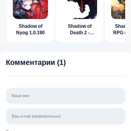
Shadow of
Shadow of
Shadow
Nyog 1.0.190
Death 2 -
RPG (В
Shadow
беспл
Fighting Game
поку
2.2.1.0 [ВЗЛОМ:
Бессмертие]
Комментарии (
1
)