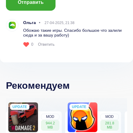
Отправить
Ольга
27-04-2025, 21:38
Обожаю такие игры. Спасибо большое что залили
сюда и за вашу работу)
0
Ответить
Рекомендуем
UPDATE
NEW
UPDATE
NEW
MOD
MOD
944.2
281.8
MB
MB