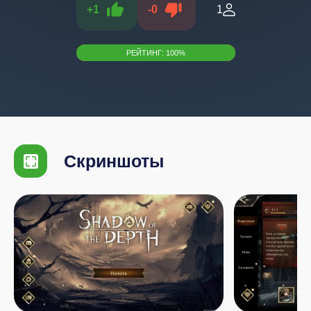
+
1
-
0
1
РЕЙТИНГ:
100
%
Скриншоты