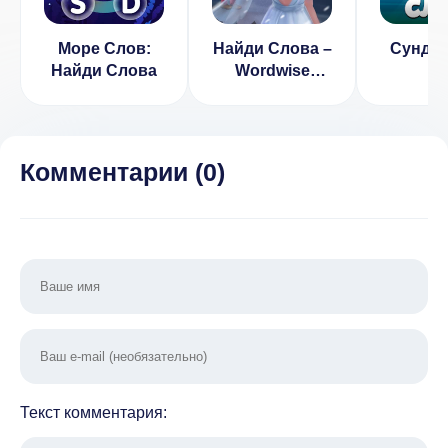
Море Слов:
Найди Слова –
Сундук
Найди Слова
Wordwise
(ВЗЛОМ,
Бесконечные
подсказки)
Комментарии (
0
)
Текст комментария: