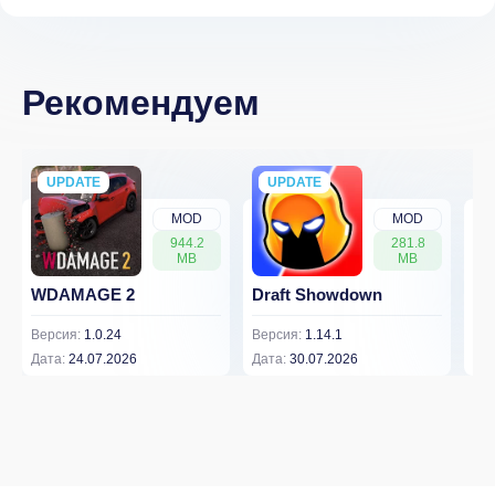
Рекомендуем
UPDATE
NEW
UPDATE
NEW
MOD
MOD
944.2
281.8
MB
MB
WDAMAGE 2
Draft Showdown
FP
Версия:
1.0.24
Версия:
1.14.1
Вер
Дата:
24.07.2026
Дата:
30.07.2026
Дат