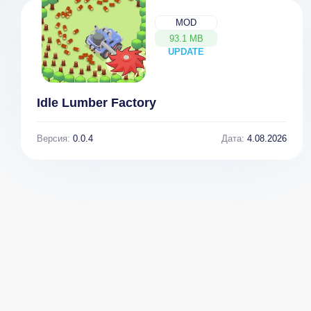
MOD
93.1 MB
UPDATE
NEW
Idle Lumber Factory
Версия:
0.0.4
Дата:
4.08.2026
War Planet
Онлайн:
Мировое
сражение v