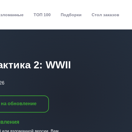
зломанные
ТОП 100
Подборки
Стол заказов
актика 2: WWII
26
 на обновление
овления
й или взломанной версии, Вам