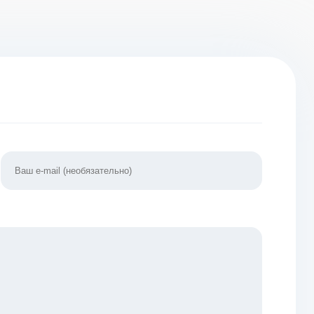
упки)
денег)
много денег]