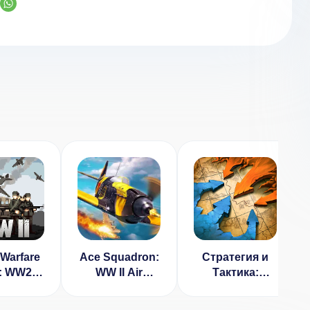
Warfare
Ace Squadron:
Стратегия и
: WW2
WW II Air
Тактика:
(ВЗЛОМ,
Conflicts
Темные Века
латные
(ВЗЛОМ, много
1.1.6 [ВЗЛОМ: