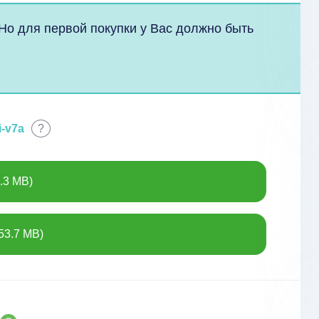
 Но для первой покупки у Вас должно быть
!
i-v7a
?
.3 MB)
53.7 MB)