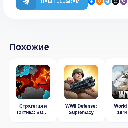
НАШ TELEGRAM
Похожие
Стратегия и
WWII Defense:
World 
Тактика: ВОВ v
Supremacy
1944
1.0.15
Game 
Бесп