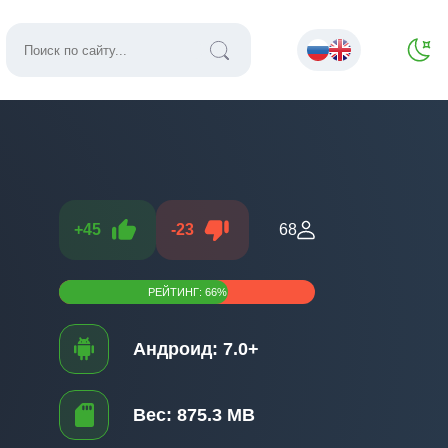
+
45
-
23
68
РЕЙТИНГ:
66
%
Андроид:
7.0+
Вес:
875.3 MB