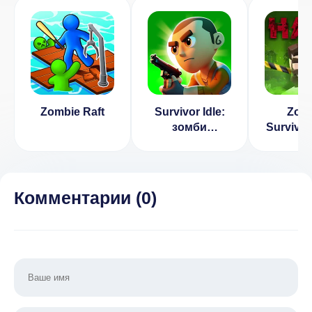
Zombie Raft
Survivor Idle:
Zom
зомби
Surviva
выживание
(alp
Комментарии (
0
)