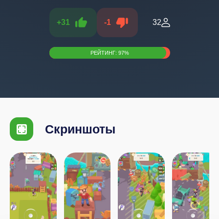
+
31
-
1
32
РЕЙТИНГ:
97
%
Скриншоты