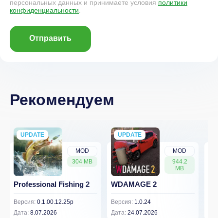
персональных данных и принимаете условия
политики
конфиденциальности
.
Отправить
Рекомендуем
UPDATE
NEW
UPDATE
NEW
MOD
MOD
304 MB
944.2
MB
Professional Fishing 2
WDAMAGE 2
Dr
Версия:
0.1.00.12.25p
Версия:
1.0.24
Вер
Дата:
8.07.2026
Дата:
24.07.2026
Дат