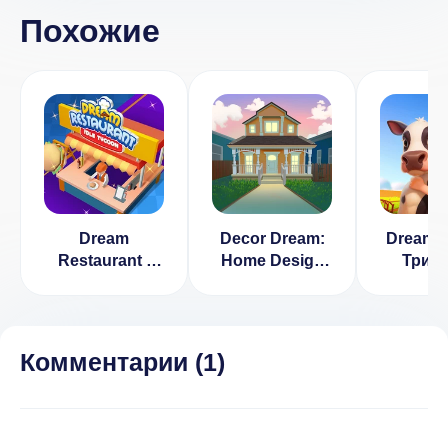
Похожие
Dream
Decor Dream:
Dream F
Restaurant -
Home Design
Три в
Idle Tycoon
Game and
(ВЗЛОМ,
Match-3
Много денег/
[ВЗЛОМ:
Бесплатные
валюта] 1.12
Комментарии (
1
)
покупки)