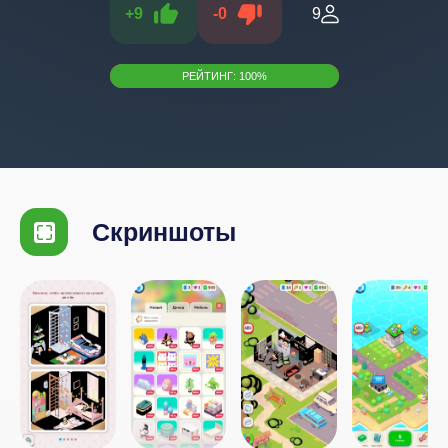
+
9
-
0
9
РЕЙТИНГ:
100
%
Скриншоты