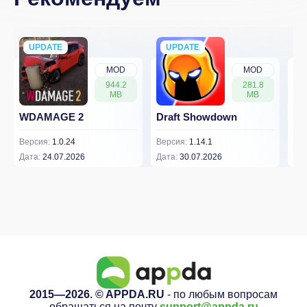
UPDATE
NEW
UPDATE
NEW
MOD
MOD
944.2
281.8
MB
MB
WDAMAGE 2
Draft Showdown
FP
Версия:
1.0.24
Версия:
1.14.1
Вер
Дата:
24.07.2026
Дата:
30.07.2026
Дат
2015—2026. © APPDA.RU
- по любым вопросам
обращаться на почту
support@appda.ru