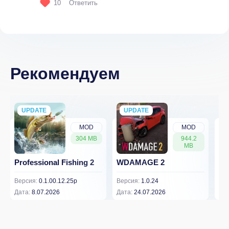
10
Ответить
Рекомендуем
UPDATE
NEW
UPDATE
NEW
MOD
MOD
304 MB
944.2
MB
Professional Fishing 2
WDAMAGE 2
Dr
Версия:
0.1.00.12.25p
Версия:
1.0.24
Вер
Дата:
8.07.2026
Дата:
24.07.2026
Дат