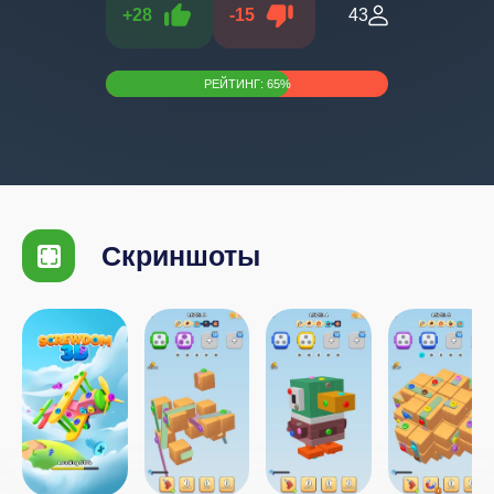
+
28
-
15
43
РЕЙТИНГ:
65
%
Скриншоты