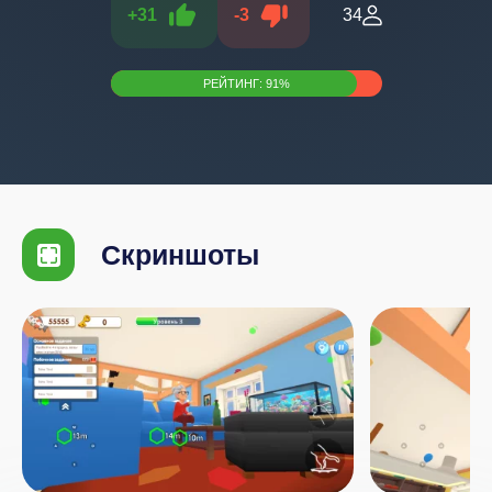
+
31
-
3
34
РЕЙТИНГ:
91
%
Скриншоты