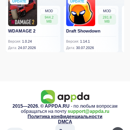
UPDATE
NEW
UPDATE
NEW
MOD
MOD
944.2
281.8
MB
MB
WDAMAGE 2
Draft Showdown
FP
Версия:
1.0.24
Версия:
1.14.1
Вер
Дата:
24.07.2026
Дата:
30.07.2026
Дат
2015—2026. © APPDA.RU
- по любым вопросам
обращаться на почту
support@appda.ru
Политика конфиденциальности
DMCA