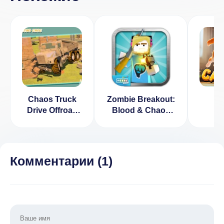
Chaos Truck
Zombie Breakout:
I 
Drive Offroad
Blood & Chaos
Game [ВЗЛОМ]
[ВЗЛОМ Все
v 1.0.5
разблокировано]
v 2.2.2
Комментарии (
1
)