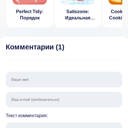
Perfect Tidy:
Satiszone:
Cookzii
Порядок
Идеальная
Cookin
игра ASMR
Комментарии (
1
)
Текст комментария: