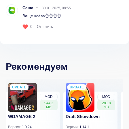
Саша
30-01-2025, 08:55
Ваще клёва👌👌👌👌
0
Ответить
Рекомендуем
UPDATE
NEW
UPDATE
NEW
MOD
MOD
944.2
281.8
MB
MB
WDAMAGE 2
Draft Showdown
Dw
Версия:
1.0.24
Версия:
1.14.1
Вер