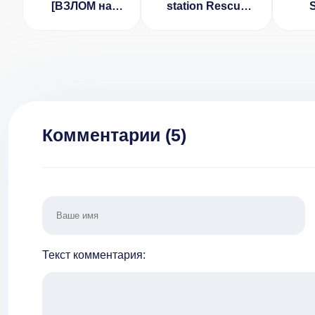
[ВЗЛОМ на
station Rescue
S
деньги] v 6
(ВЗЛОМ, все
разблокировано)
Комментарии (
5
)
Текст комментария: