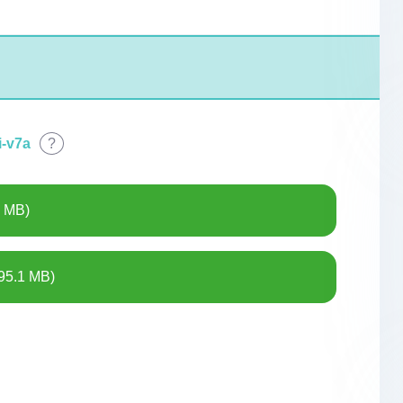
i-v7a
?
6 MB)
95.1 MB)