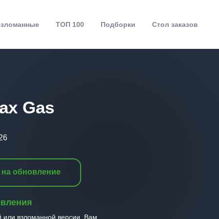
зломанные
ТОП 100
Подборки
Стол заказов
Max Gas
26
 на обновление
овления
й или взломанной версии, Вам