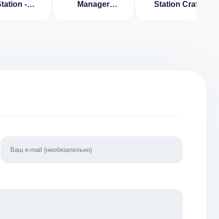
tation -
Manager
Station Craft &
Tycoon
[ВЗЛОМ на
Simulation
все] v 1.3.5
(ВЗЛОМ, все
уровни
разблокированы)