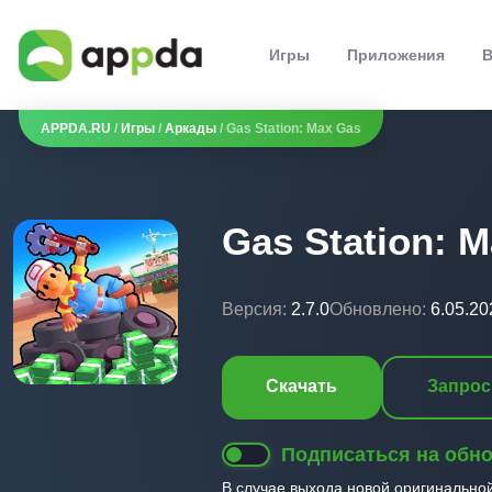
Игры
Приложения
В
APPDA.RU
/
Игры
/
Аркады
/ Gas Station: Max Gas
Gas Station: 
Версия:
2.7.0
Обновлено:
6.05.20
Скачать
Запрос
Подписаться на обн
В случае выхода новой оригинально