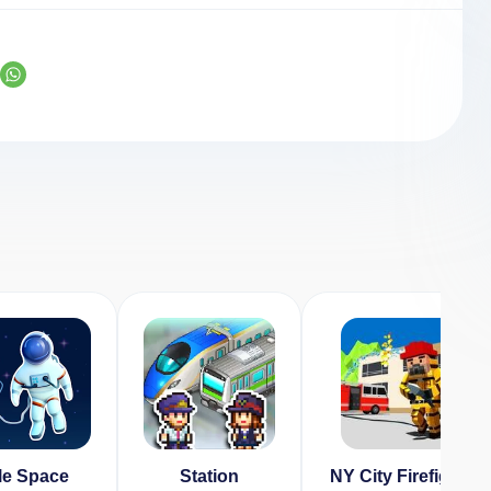
le Space
Station
NY City Firefighter