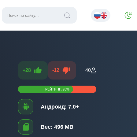
+
28
-
12
40
РЕЙТИНГ:
70
%
Андроид:
7.0+
Вес:
496 MB