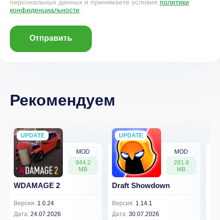
персональных данных и принимаете условия
политики
конфиденциальности
.
Отправить
Рекомендуем
UPDATE
NEW
UPDATE
NEW
MOD
MOD
944.2
281.8
MB
MB
WDAMAGE 2
Draft Showdown
FP
Версия:
1.0.24
Версия:
1.14.1
Вер
Дата:
24.07.2026
Дата:
30.07.2026
Дат