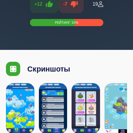
+
12
-
7
19
РЕЙТИНГ:
63
%
Скриншоты