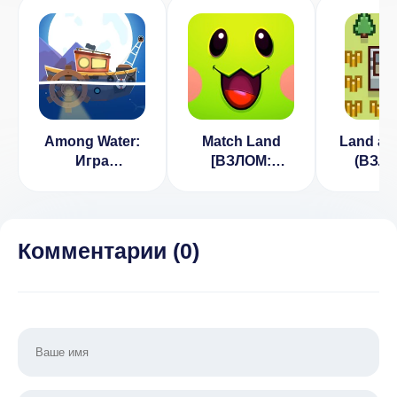
Among Water:
Match Land
Land an
Игра
[ВЗЛОМ:
(ВЗЛО
антистресс
бесконечные
разблок
монеты и
без р
энергия] v
3.0.10
Комментарии (
0
)