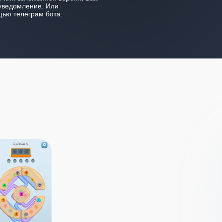
уведомление. Или
ью телеграм бота: