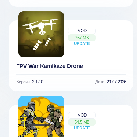
MOD
257 MB
UPDATE
NEW
FPV War Kamikaze Drone
Версия:
2.17.0
Дата:
29.07.2026
MOD
54.5 MB
UPDATE
NEW