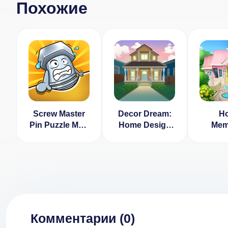
Похожие
Screw Master
Decor Dream:
H
Pin Puzzle Мод
Home Design
Mem
(Много Денег)
Game and
[ВЗЛ
Match-3
Монеты
[ВЗЛОМ:
валюта] 1.12
Комментарии (
0
)