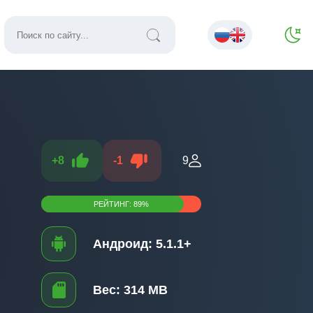
+
8
-
1
9
РЕЙТИНГ:
89
%
Андроид:
5.1.1+
Вес:
314 MB