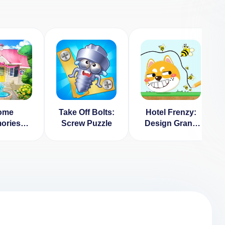
ome
Take Off Bolts:
Hotel Frenzy:
ories
Screw Puzzle
Design Grand
ОМ: на
Hotel Empire
] 0.52.2