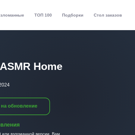
зломанные
ТОП 100
Подборки
Стол заказов
: ASMR Home
2024
 на обновление
овления
й или взломанной версии, Вам