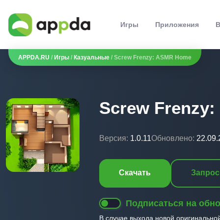
Игры
Приложения
В
APPDA.RU
/
Игры
/
Казуальные
/ Screw Frenzy: ASMR Home
Screw Frenzy
Версия:
1.0.11
Обновлено:
22.09.
Скачать
Запрос
Подписаться на обн
В случае выхода новой оригинально