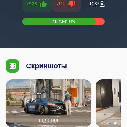
+
926
-
111
1037
РЕЙТИНГ:
89
%
Скриншоты