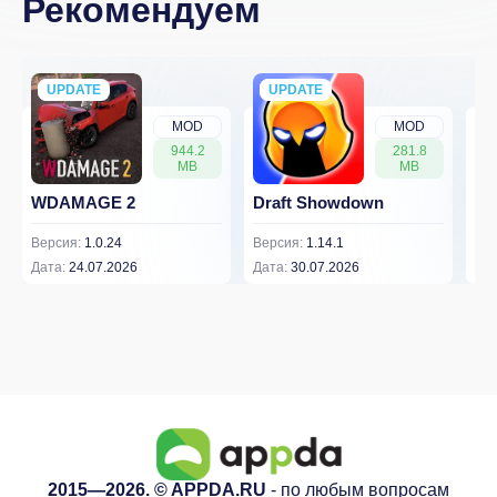
Рекомендуем
UPDATE
NEW
UPDATE
NEW
MOD
MOD
944.2
281.8
MB
MB
WDAMAGE 2
Draft Showdown
FP
Версия:
1.0.24
Версия:
1.14.1
Вер
Дата:
24.07.2026
Дата:
30.07.2026
Дат
2015—2026. © APPDA.RU
- по любым вопросам