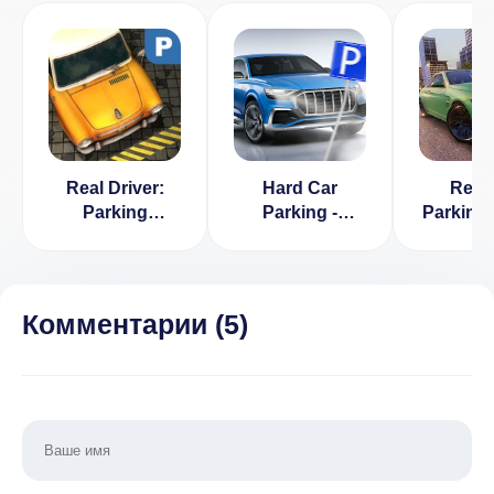
Real Driver:
Hard Car
Real
Parking
Parking -
Parking
Simulator
Симулятор
: Multi
жесткой
Car 
парковки 3D
(ВЗЛ
(ВЗЛОМ,
беспл
Комментарии (
5
)
доступ ко
поку
всем авто)