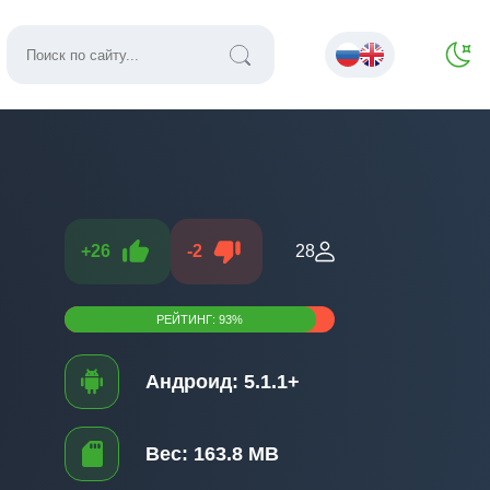
+
26
-
2
28
РЕЙТИНГ:
93
%
Андроид:
5.1.1+
Вес:
163.8 MB