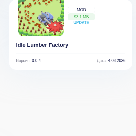
MOD
93.1 MB
UPDATE
NEW
Idle Lumber Factory
Версия:
0.0.4
Дата:
4.08.2026
Manage
My
Supermarket
Supermarket
Simulator
Journey