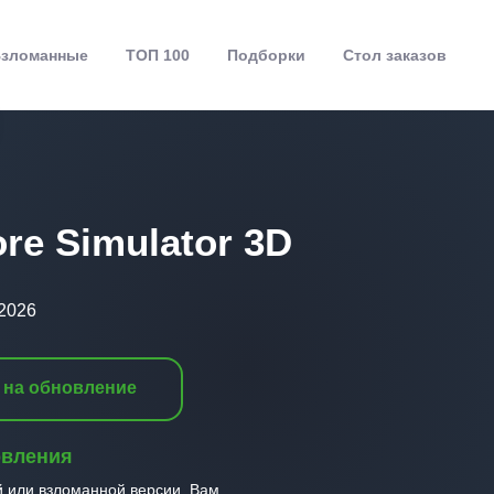
зломанные
ТОП 100
Подборки
Стол заказов
ore Simulator 3D
.2026
 на обновление
овления
й или взломанной версии, Вам