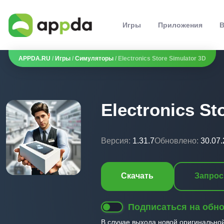
Игры
Приложения
В
APPDA.RU
/
Игры
/
Симуляторы
/ Electronics Store Simulator 3D
Electronics St
Версия:
1.31.7
Обновлено:
30.07
Скачать
Запрос
Подписаться на обн
В случае выхода новой оригинально