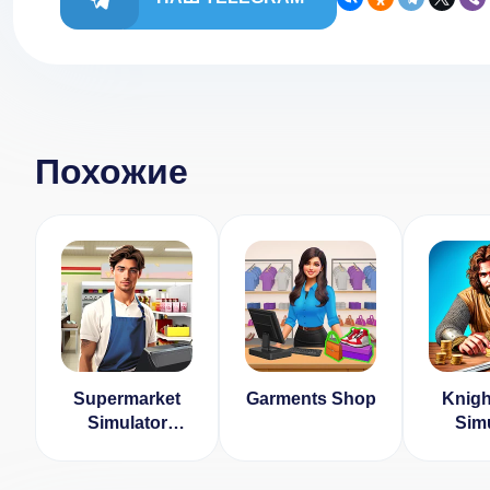
Похожие
Supermarket
Garments Shop
Knigh
Simulator
Simu
Game 3D