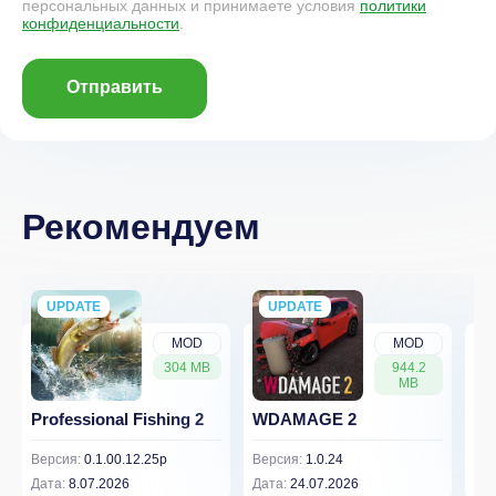
персональных данных и принимаете условия
политики
конфиденциальности
.
Отправить
Рекомендуем
UPDATE
NEW
UPDATE
NEW
MOD
MOD
304 MB
944.2
MB
Professional Fishing 2
WDAMAGE 2
Dr
Версия:
0.1.00.12.25p
Версия:
1.0.24
Вер
Дата:
8.07.2026
Дата:
24.07.2026
Дат