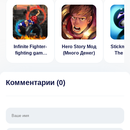
Infinite Fighter-
Hero Story Мод
Stickman
fighting game
(Много Денег)
The G
[ВЗЛОМ много
1.3.7 [
денег] v 1.0.50
много 
Комментарии (
0
)