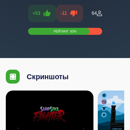
+
53
-
11
64
РЕЙТИНГ:
83
%
Скриншоты