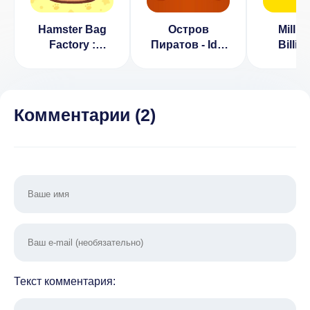
Hamster Bag
Остров
Millio
Factory :
Пиратов - Idle
Billio
Tycoon
Clicker Tycoon
Tyc
(ВЗЛОМ, Мод
[ВЗЛОМ]
меню)
Комментарии (
2
)
Текст комментария: