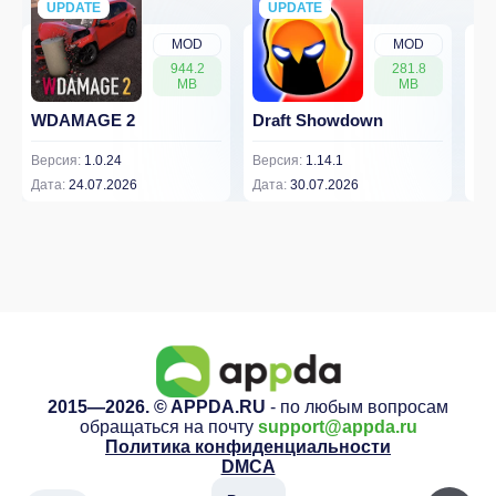
UPDATE
NEW
UPDATE
NEW
MOD
MOD
944.2
281.8
MB
MB
WDAMAGE 2
Draft Showdown
FP
Версия:
1.0.24
Версия:
1.14.1
Вер
Дата:
24.07.2026
Дата:
30.07.2026
Дат
2015—2026. © APPDA.RU
- по любым вопросам
обращаться на почту
support@appda.ru
Политика конфиденциальности
DMCA