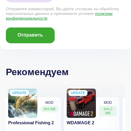
Отправляя комментарий, Вы даёте согласие на обработку
персональных данных и принимаете условия
политики
конфиденциальности
.
Отправить
Рекомендуем
UPDATE
NEW
UPDATE
NEW
MOD
MOD
304 MB
944.2
MB
Professional Fishing 2
WDAMAGE 2
Dr