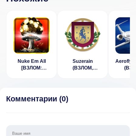
Nuke Em All
Suzerain
Aerofly 
[ВЗЛОМ:
(ВЗЛОМ,
(ВЗ
много денег] v
Полная
Беспл
1.2
версия)
поку
Комментарии (
0
)