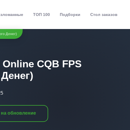
зломанные
ТОП 100
Подборки
Стол заказов
ого Денег)
h Online CQB FPS
 Денег)
25
 на обновление