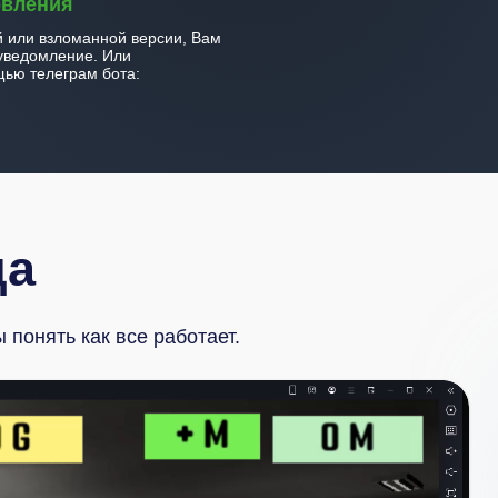
овления
й или взломанной версии, Вам
уведомление. Или
ью телеграм бота:
да
понять как все работает.