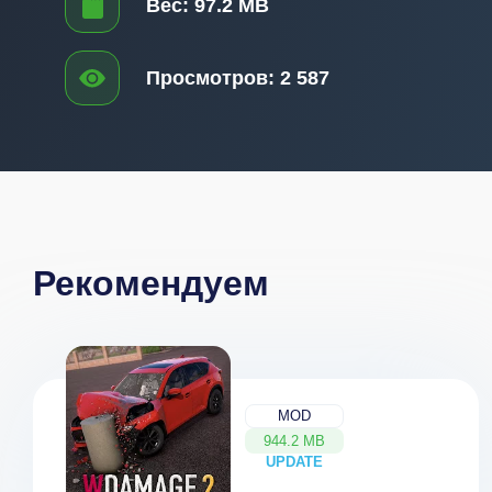
Вес:
97.2 MB
Просмотров:
2 587
Рекомендуем
MOD
944.2 MB
UPDATE
NEW