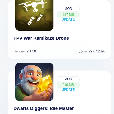
MOD
257 MB
UPDATE
NEW
FPV War Kamikaze Drone
Версия:
2.17.0
Дата:
29.07.2026
MOD
216 MB
UPDATE
NEW
Dwarfs Diggers: Idle Master