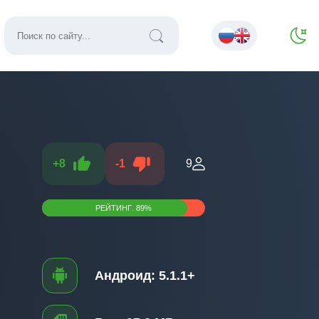
+
8
-
1
9
РЕЙТИНГ:
89
%
Андроид:
5.1.1+