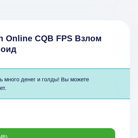
ch Online CQB FPS Взлом
роид
ть много денег и голды! Вы можете
ет.
MB)