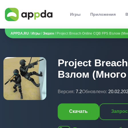
Игры
Приложения
В
APPDA.RU
/
Игры
/
Экшен
/ Project Breach Online CQB FPS Взлом (Мн
Project Breac
Взлом (Много
Версия:
7.2
Обновлено:
20.02.20
Скачать
Запрос