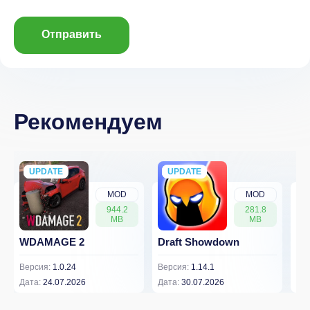
Отправить
Рекомендуем
UPDATE
NEW
UPDATE
NEW
MOD
MOD
944.2
281.8
MB
MB
WDAMAGE 2
Draft Showdown
FP
Версия:
1.0.24
Версия:
1.14.1
Вер
Дата:
24.07.2026
Дата:
30.07.2026
Дат