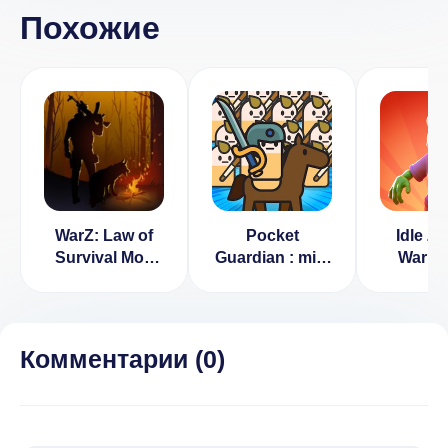
Похожие
WarZ: Law of
Pocket
Idle Z
Survival Мод
Guardian : mini
War: 
(Бесплатный
TD war Взлом
Defe
Крафт)
(Бесплатные
(ВЗЛ
Улучшения)
Много 
Комментарии (
0
)