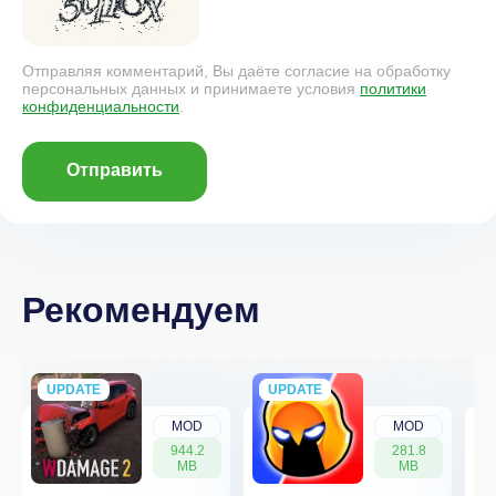
Отправляя комментарий, Вы даёте согласие на обработку
персональных данных и принимаете условия
политики
конфиденциальности
.
Отправить
Рекомендуем
UPDATE
NEW
UPDATE
NEW
MOD
MOD
944.2
281.8
MB
MB