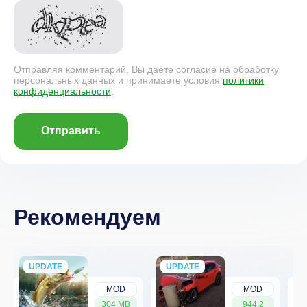
Отправляя комментарий, Вы даёте согласие на обработку
персональных данных и принимаете условия
политики
конфиденциальности
.
Отправить
Рекомендуем
UPDATE
NEW
UPDATE
NEW
MOD
MOD
304 MB
944.2