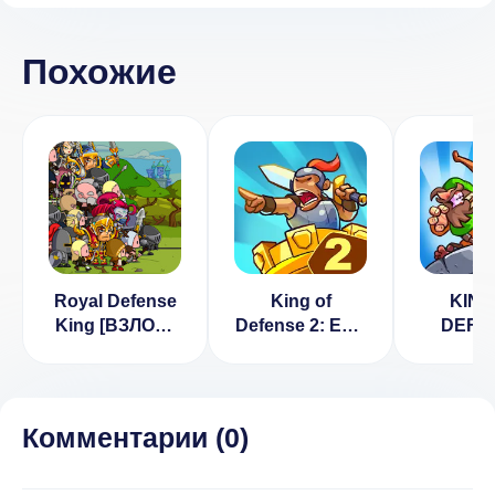
Похожие
Royal Defense
King of
KING
King [ВЗЛОМ]
Defense 2: Epic
DEFE
1.4.8
Tower Defense
BAT
FRON
[ВЗЛ
Много 
Комментарии (
0
)
1.9