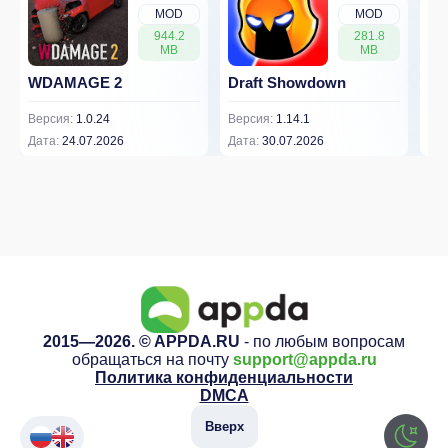
MOD
MOD
944.2
281.8
MB
MB
WDAMAGE 2
Draft Showdown
FP
Версия:
1.0.24
Версия:
1.14.1
Вер
Дата:
24.07.2026
Дата:
30.07.2026
Дат
2015—2026. © APPDA.RU
- по любым вопросам
обращаться на почту
support@appda.ru
Политика конфиденциальности
DMCA
Вверх