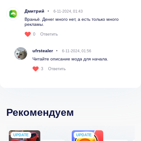
Дмитрий
6-11-2024, 01:43
Враньё. Денег много нет, а есть только много
рекламы.
0
Ответить
ufrstealer
6-11-2024, 01:56
Читайте описание мода для начала.
3
Ответить
Рекомендуем
UPDATE
NEW
UPDATE
NEW