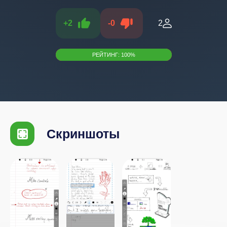
+
2
-
0
2
РЕЙТИНГ:
100
%
Скриншоты