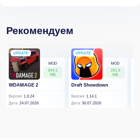
Рекомендуем
UPDATE
NEW
UPDATE
NEW
MOD
MOD
944.2
281.8
MB
MB
WDAMAGE 2
Draft Showdown
FP
Версия:
1.0.24
Версия:
1.14.1
Вер
Дата:
24.07.2026
Дата:
30.07.2026
Дат